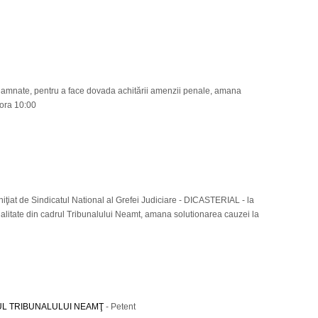
amnate, pentru a face dovada achitării amenzii penale, amana
 ora 10:00
niţiat de Sindicatul National al Grefei Judiciare - DICASTERIAL - la
cialitate din cadrul Tribunalului Neamt, amana solutionarea cauzei la
UL TRIBUNALULUI NEAMŢ
- Petent