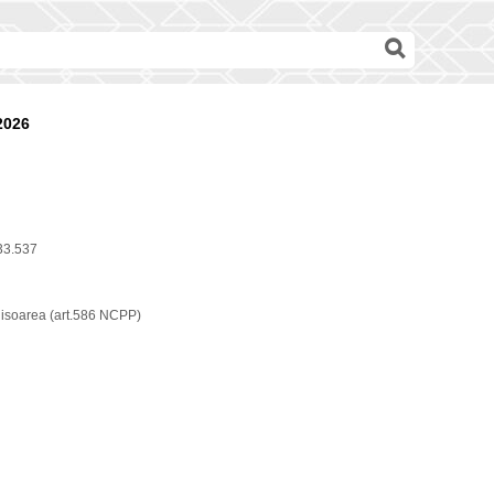
2026
33.537
hisoarea (art.586 NCPP)