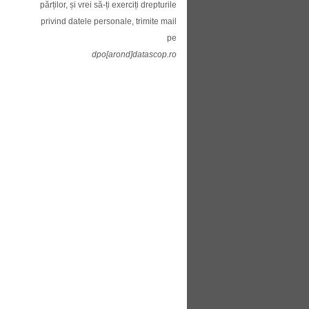
părților, și vrei să-ți exerciți drepturile
privind datele personale, trimite mail
pe
dpo[arond]datascop.ro