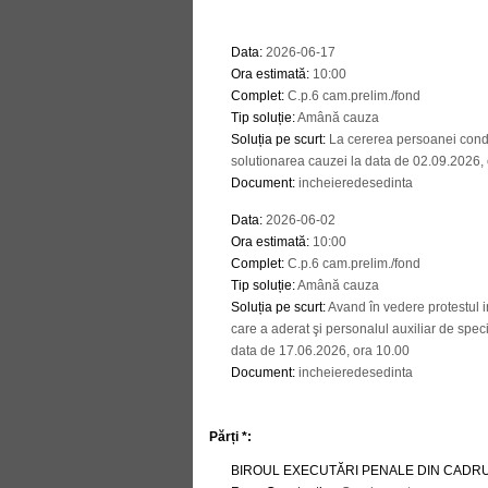
Data
:
2026-06-17
Ora estimată
:
10:00
Complet
:
C.p.6 cam.prelim./fond
Tip soluție
:
Amână cauza
Soluția pe scurt
:
La cererea persoanei cond
solutionarea cauzei la data de 02.09.2026,
Document
:
incheieredesedinta
Data
:
2026-06-02
Ora estimată
:
10:00
Complet
:
C.p.6 cam.prelim./fond
Tip soluție
:
Amână cauza
Soluția pe scurt
:
Avand în vedere protestul i
care a aderat şi personalul auxiliar de spe
data de 17.06.2026, ora 10.00
Document
:
incheieredesedinta
Părți *:
BIROUL EXECUTĂRI PENALE DIN CADR