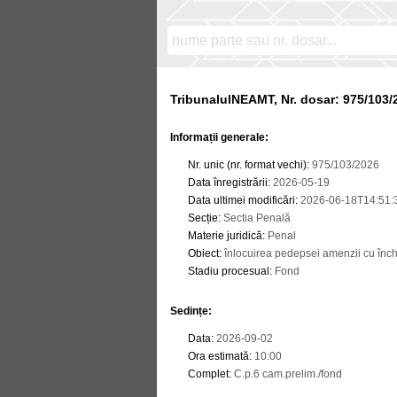
TribunalulNEAMT, Nr. dosar: 975/103/
Informații generale:
Nr. unic (nr. format vechi)
:
975/103/2026
Data înregistrării
:
2026-05-19
Data ultimei modificări
:
2026-06-18T14:51:
Secție
:
Sectia Penală
Materie juridică
:
Penal
Obiect
:
înlocuirea pedepsei amenzii cu înc
Stadiu procesual
:
Fond
Sedințe
:
Data
:
2026-09-02
Ora estimată
:
10:00
Complet
:
C.p.6 cam.prelim./fond