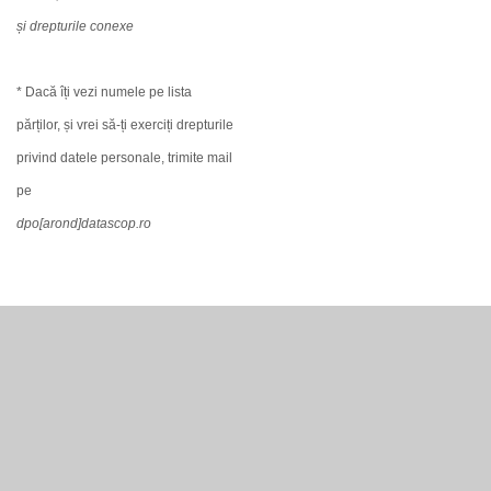
și drepturile conexe
* Dacă îți vezi numele pe lista
părților, și vrei să-ți exerciți drepturile
privind datele personale, trimite mail
pe
dpo[arond]datascop.ro