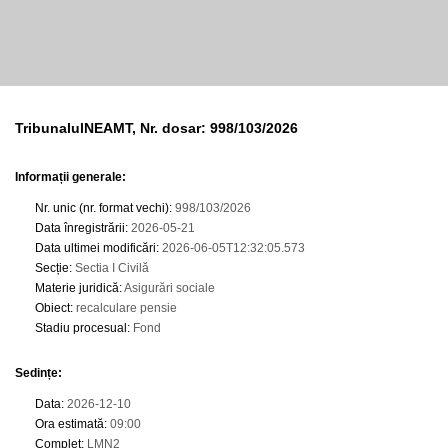
TribunalulNEAMT, Nr. dosar: 998/103/2026
Informații generale:
Nr. unic (nr. format vechi)
:
998/103/2026
Data înregistrării
:
2026-05-21
Data ultimei modificări
:
2026-06-05T12:32:05.573
Secție
:
Sectia I Civilă
Materie juridică
:
Asigurări sociale
Obiect
:
recalculare pensie
Stadiu procesual
:
Fond
Sedințe
:
Data
:
2026-12-10
Ora estimată
:
09:00
Complet
:
LMN2