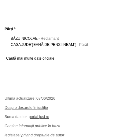
Părți *:
BÂZU NICOLAE
- Reclamant
CASA JUDEŢEANĂ DE PENSII NEAMŢ
- Pârât
Caută mai multe date oficiale:
Ultima actualizare: 08/06/2026
Despre dosarele în justiție
Sursa datelor:
portal.just.ro
Conține informații publice în baza
legislației privind drepturile de autor