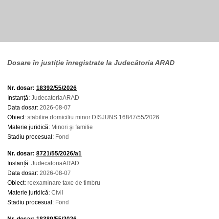
Dosare în justiție înregistrate la Judecătoria ARAD
Nr. dosar:
18392/55/2026
Instanță:
JudecatoriaARAD
Data dosar:
2026-08-07
Obiect:
stabilire domiciliu minor DISJUNS 16847/55/2026
Materie juridică:
Minori şi familie
Stadiu procesual:
Fond
Nr. dosar:
8721/55/2026/a1
Instanță:
JudecatoriaARAD
Data dosar:
2026-08-07
Obiect:
reexaminare taxe de timbru
Materie juridică:
Civil
Stadiu procesual:
Fond