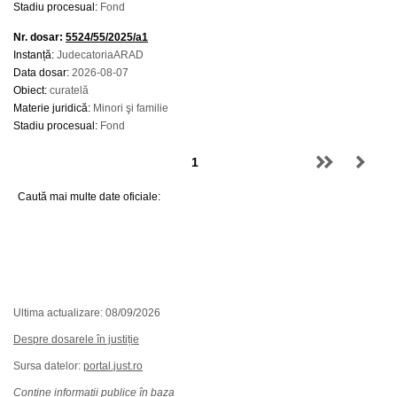
Stadiu procesual:
Fond
Nr. dosar:
5524/55/2025/a1
Instanță:
JudecatoriaARAD
Data dosar:
2026-08-07
Obiect:
curatelă
Materie juridică:
Minori şi familie
Stadiu procesual:
Fond
Caută mai multe date oficiale:
Ultima actualizare: 08/09/2026
Despre dosarele în justiție
Sursa datelor:
portal.just.ro
Conține informații publice în baza