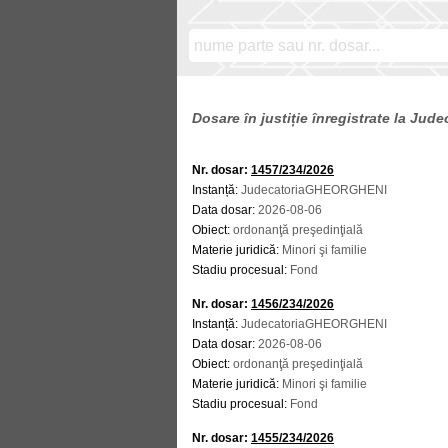
Dosare în justiție înregistrate la J
Nr. dosar:
1457/234/2026
Instanță:
JudecatoriaGHEORGHENI
Data dosar:
2026-08-06
Obiect:
ordonanţă preşedinţială
Materie juridică:
Minori şi familie
Stadiu procesual:
Fond
Nr. dosar:
1456/234/2026
Instanță:
JudecatoriaGHEORGHENI
Data dosar:
2026-08-06
Obiect:
ordonanţă preşedinţială
Materie juridică:
Minori şi familie
Stadiu procesual:
Fond
Nr. dosar:
1455/234/2026