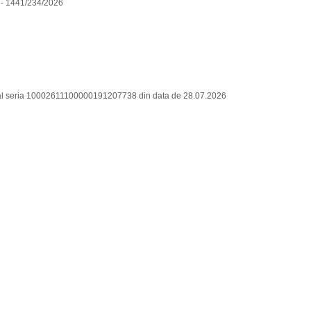
te- 1441/234/2026
bal seria 10002611100000191207738 din data de 28.07.2026