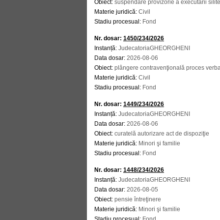
Obiect:
suspendare provizorie a executării sili
Materie juridică:
Civil
Stadiu procesual:
Fond
Nr. dosar:
1450/234/2026
Instanță:
JudecatoriaGHEORGHENI
Data dosar:
2026-08-06
Obiect:
plângere contravenţională proces ver
Materie juridică:
Civil
Stadiu procesual:
Fond
Nr. dosar:
1449/234/2026
Instanță:
JudecatoriaGHEORGHENI
Data dosar:
2026-08-06
Obiect:
curatelă autorizare act de dispoziţie
Materie juridică:
Minori şi familie
Stadiu procesual:
Fond
Nr. dosar:
1448/234/2026
Instanță:
JudecatoriaGHEORGHENI
Data dosar:
2026-08-05
Obiect:
pensie întreţinere
Materie juridică:
Minori şi familie
Stadiu procesual:
Fond