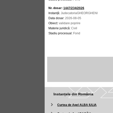
Nr. dosar:
1447/234/2026
Instanță:
JudecatoriaGHEORGHENI
Data dosar:
2026-08-05
Obiect:
validare poprire
Materie juridică:
Civil
Stadiu procesual:
Fond
Instanțele din România
Curtea de Apel ALBA IULIA